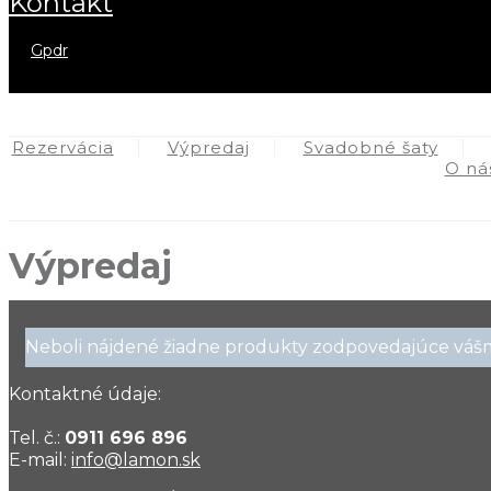
kontakt
gpdr
Rezervácia
Výpredaj
Svadobné šaty
O ná
Výpredaj
Neboli nájdené žiadne produkty zodpovedajúce váš
Kontaktné údaje:
Tel. č.:
0911 696 896
E-mail:
info@lamon.sk