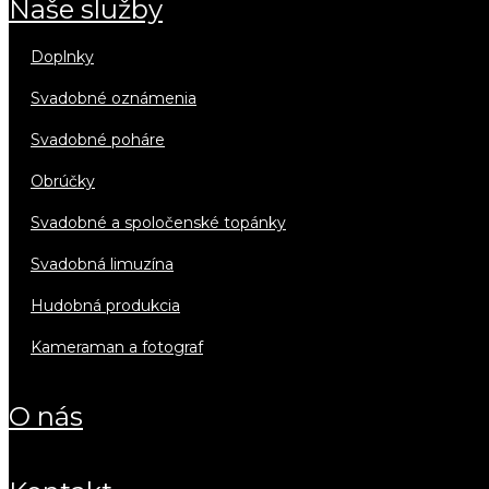
naše služby
doplnky
svadobné oznámenia
svadobné poháre
obrúčky
svadobné a spoločenské topánky
svadobná limuzína
hudobná produkcia
kameraman a fotograf
o nás