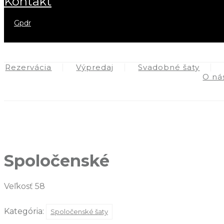
kontakt
gpdr
Rezervácia
Výpredaj
Svadobné šaty
O ná
Spoločenské
Veľkosť 58
Kategória:
Spoločenské šaty