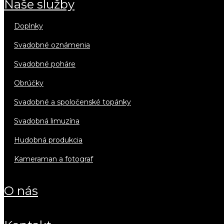
naše služby
doplnky
svadobné oznámenia
svadobné poháre
obrúčky
svadobné a spoločenské topánky
svadobná limuzína
hudobná produkcia
kameraman a fotograf
o nás