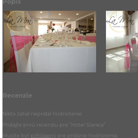
Popis
Recenzie
Nikto zatiaľ nepridal hodnotenie.
Pridajte prvú recenziu pre “Hotel Slanica”
Musíte byť
prihlásený
pre pridanie hodnotenia.