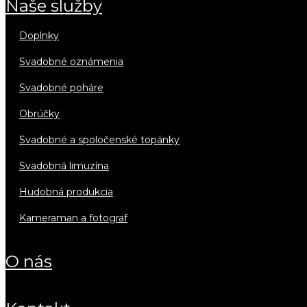
naše služby
doplnky
svadobné oznámenia
svadobné poháre
obrúčky
svadobné a spoločenské topánky
svadobná limuzína
hudobná produkcia
kameraman a fotograf
o nás