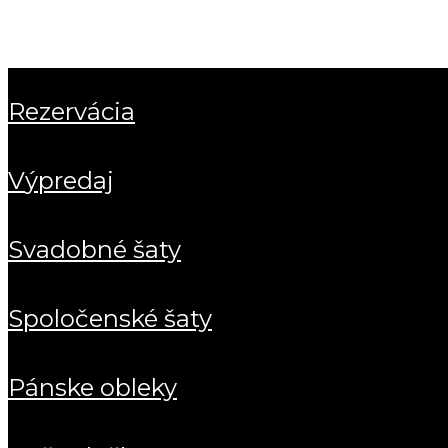
rezervácia
výpredaj
svadobné šaty
spoločenské šaty
pánske obleky