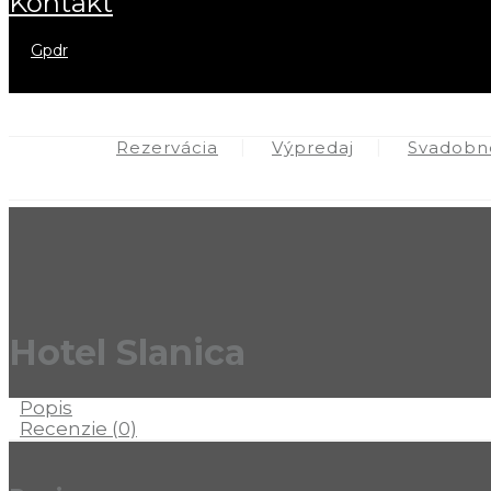
kontakt
gpdr
Rezervácia
Výpredaj
Svadobné
Hotel Slanica
Popis
Recenzie (0)