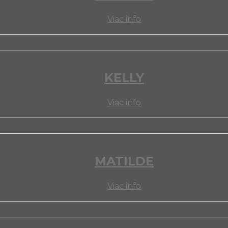
Viac info
KELLY
Viac info
MATILDE
Viac info