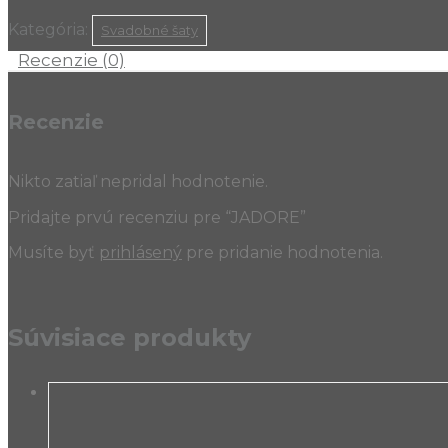
Kategória:
Svadobné šaty
Recenzie (0)
Recenzie
Nikto zatiaľ nepridal hodnotenie.
Pridajte prvú recenziu pre “JADORE”
Musíte byť
prihlásený
pre pridanie hodnotenia.
Súvisiace produkty