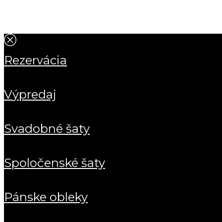
rezervácia
výpredaj
svadobné šaty
spoločenské šaty
pánske obleky