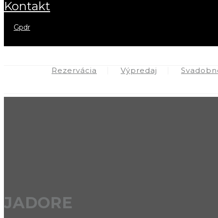
kontakt
gpdr
Rezervácia
Výpredaj
Svadobné
JADORE