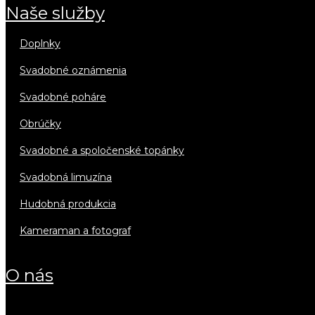
naše služby
doplnky
svadobné oznámenia
svadobné poháre
obrúčky
svadobné a spoločenské topánky
svadobná limuzína
hudobná produkcia
kameraman a fotograf
o nás